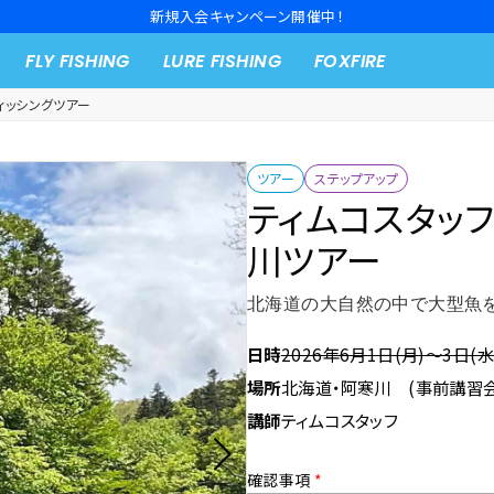
新規入会キャンペーン開催中！
FLY FISHING
LURE FISHING
FOXFIRE
ィッシングツアー
ツアー
ステップアップ
ティムコスタッ
川ツアー
北海道の大自然の中で大型魚
日時
2026年6月1日(月)～3日(水
場所
北海道・阿寒川 (事前講習
講師
ティムコスタッフ
確認事項
*