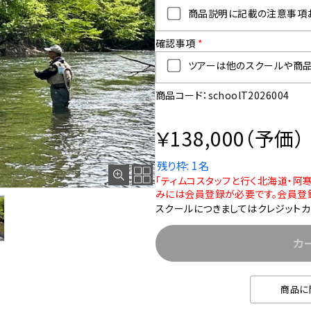
商品説明に記載の注意事項お
確認事項
*
ツアーは他のスクールや商品
商品コード：schoolT2026004
￥138,000（予価）
残り枠: 1名
「ティムコスタッフと行く北海道・阿寒
みには会員登録が必要です。会員登録
スクールにつきましてはクレジットカ
カ
商品に