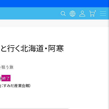
フと行く北海道・阿寒
を狙う旅
)
終了
会：すみだ産業会館）