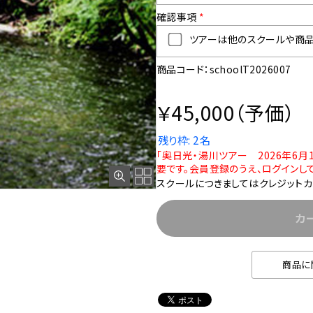
確認事項
*
ツアーは他のスクールや商品
商品コード：schoolT2026007
￥45,000（予価）
残り枠: 2名
「奥日光・湯川ツアー 2026年6
要です。会員登録のうえ、ログインして
スクールにつきましてはクレジットカ
カ
商品に