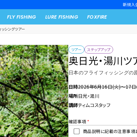
新規入会キャンペーン開催中！
FLY FISHING
LURE FISHING
FOXFIRE
ィッシングツアー
ツアー
ステップアップ
奥日光・湯川ツ
日本のフライフィッシングの
日時
2026年6月16日(火)～17日
場所
日光・湯川
講師
ティムコスタッフ
確認事項
*
商品説明に記載の注意事項お