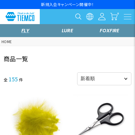
新規入会キャンペーン開催中！
FLY
LURE
FOXFIRE
HOME
商品一覧
155
全
件