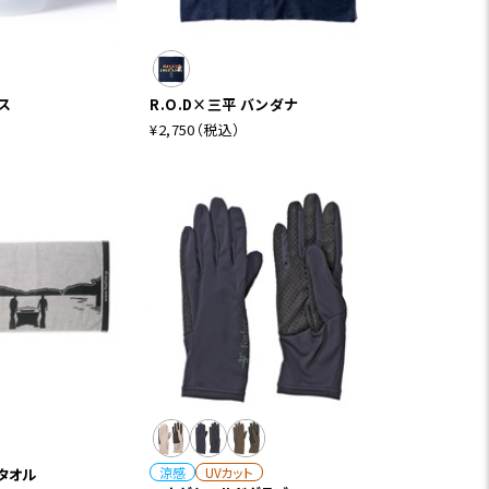
ラス
R.O.D×三平 バンダナ
¥2,750
（税込）
涼感
UVカット
reタオル