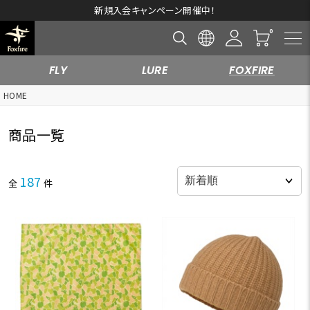
新規入会キャンペーン開催中！
FLY
LURE
FOXFIRE
HOME
商品一覧
187
全
件