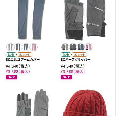
防虫
UVカット
防虫
UVカット
SCエルゴアームカバー
SCハーフグリッパー
¥4,840
（税込）
¥4,840
（税込）
¥3,388
（税込）
¥3,388
（税込）