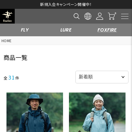
新規入会キャンペーン開催中！
FLY
LURE
FOXFIRE
HOME
商品一覧
31
全
件