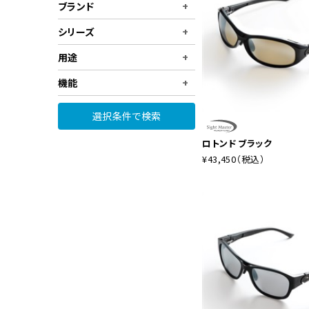
ブランド
+
シリーズ
+
用途
+
機能
+
選択条件で検索
ロトンド ブラック
¥43,450
（税込）