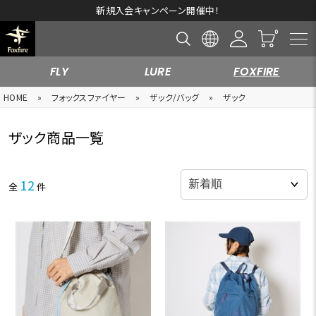
新規入会キャンペーン開催中！
FLY
LURE
FOXFIRE
HOME
»
フォックスファイヤー
»
ザック/バッグ
»
ザック
ザック商品一覧
12
全
件