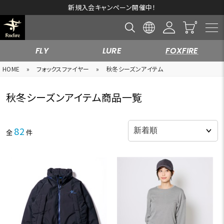
新規入会キャンペーン開催中！
FLY
LURE
FOXFIRE
HOME
»
フォックスファイヤー
»
秋冬シーズンアイテム
秋冬シーズンアイテム商品一覧
82
全
件