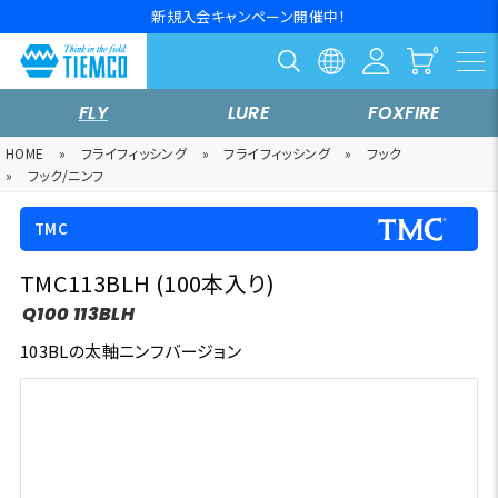
新規入会キャンペーン開催中！
FLY
LURE
FOXFIRE
HOME
»
フライフィッシング
»
フライフィッシング
»
フック
»
フック/ニンフ
TMC
TMC113BLH (100本入り)
Q100 113BLH
103BLの太軸ニンフバージョン