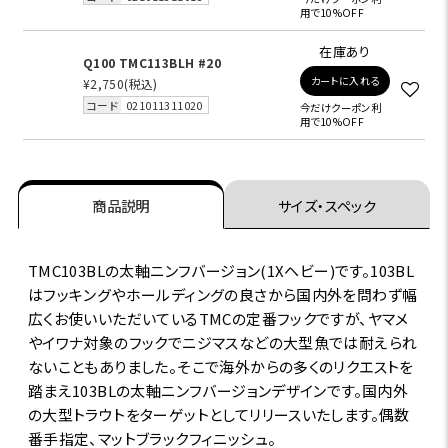
用で10%OFF
在庫あり
Q100 TMC113BLH #20
カートに入れる
¥2,750
(税込)
コード
021011311020
今だけクーポン利
用で10%OFF
商品説明
サイズ・スペック
TMC103BLの太軸ニンフバージョン(1Xヘビー)です。103BL
はフッキングやホールディングの良さから国内外を問わず幅
広くお使いいただいているTMCの定番フックですが、ヤマメ
やイワナ対象のフックでニジマスなどの大型魚では耐えられ
ないこともありました。そこで海外からの多くのリクエストを
踏まえ103BLの太軸ニンフバージョンデザインです。国内外
の大型トラウトをターゲットとしてリリースいたします。偶数
番手指定、マットブラックフィニッシュ。