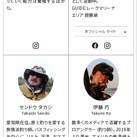
っていく能力は驚嘆するばか
として活動中。
り。
GUIDE:レークマリーナ
エリア:琵琶湖
オフィシャルサイト
センドウ タカシ
伊藤 巧
Takashi Sendo
Takumi Ito
愛知県在住。旅と釣りを愛する
数多くのメディアで活躍するプ
旅情派釣り師。バスフィッシング
ロアングラー（釣り師）。2019年
を中心に、ソルト、渓流、ナマズ
より渡米。アメリカの最高峰ト