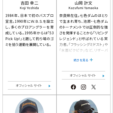
吉田 幸二
山岡 計文
Koji Yoshida
Kazufumi Yamaoka
1984年、日本で初のバスプロ
奈良県在住。七色ダムのほとり
宣言。1990年にＷ.Ｂ.Ｓ.を設立
で生まれ育ち、池原・七色ダム
し、多くのプロアングラーを育
のトーナメントでは圧倒的な強
成している。1995年からは「53
さを発揮することから「リビング
Pick Up!」と題して釣り場のゴ
レジェンド」と呼ばれている実
ミを拾う運動を展開している。
力者。「フラッシングミドスト」や
「水面ピクピク」など、リザーバ
ーの必釣テクニックを世に広め
続きを見る
た。フィッシングガイド業を行な
う傍ら、2015年より地元の下北
山村村議会議員としても活動し
オフィシャルサイト
ている。
オフィシャルサイト