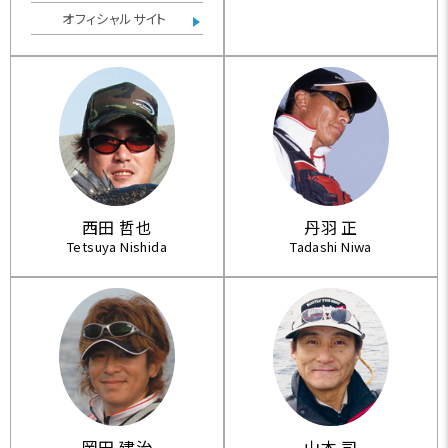
Minnow fishing expert for
オフィシャルサイト
sogari and rainbow trout a
nd cherry Salmon. Favors fi
shing with sinking minno
ws in mid-stream or tribut
ary with rapid water. JSco
mpany pro staff.
한국 서울 거주. 쏘가리． 무지
개송어． 산천어 Minnow fishi
西田 哲也
丹羽 正
ng 전문가. 활동지역은 대한민
Tetsuya Nishida
Tadashi Niwa
국 모든 강계 및 계류 전 지역.
특히 중류 및 지류권 여울에서
싱킹미노우를 이용하는 낚시
를 좋아하고 Mountain Strea
m은 물론 Area Trout fishin
g까지 전문가급인 다재다능한
계류 프로낚시꾼. JScompan
y Pro Staff.
岡田 建治
山本 司