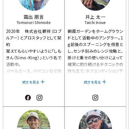
霜出 朋言
井上 太一
Tomonori Shimode
Taichi Inoue
2020年 株式会社鶴祥（ロブ
朝霞ガーデンをホームグラウン
ルアー）とプロスタッフとして契
ドとして活動中のアングラー。1
約
g前後のスプーニングを得意と
覚えてもらいやすいように「しも
し、センチ刻みのレンジ攻略と、
きん（Simo-King）」という名で
掛けと乗せの使い分けによって
活動中。
確実に釣り続けるテクニックの
バベルエース、バベコンなどの
持ち主で、タフコンディション下
ルアー開発。
での喰わせ勝負となるとめっぽ
続きを見る
続きを見る
雑誌や動画などの取材。
う強い。知識も豊富で、ビギナ
・釣具店様エリアトラウトの釣り
ーへの分かりやすいレクチャー
場でのイベントや講習会。
にも定評がある。
ロブルアー主催の大会（バベル
キング選手権）で2020年から3
年連続優勝（殿堂入り）。
他エリアトラウトのフロントフッ