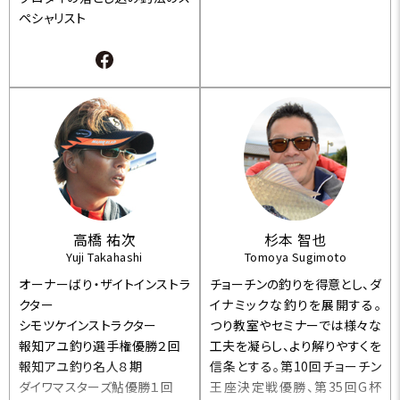
ペシャリスト
高橋 祐次
杉本 智也
Yuji Takahashi
Tomoya Sugimoto
オーナーばり・ザイトインストラ
チョーチンの釣りを得意とし、ダ
クター
イナミックな釣りを展開する。
シモツケインストラクター
つり教室やセミナーでは様々な
報知アユ釣り選手権優勝２回
工夫を凝らし、より解りやすくを
報知アユ釣り名人８期
信条とする。第10回チョーチン
ダイワマスターズ鮎優勝１回
王座決定戦優勝、第35回G杯