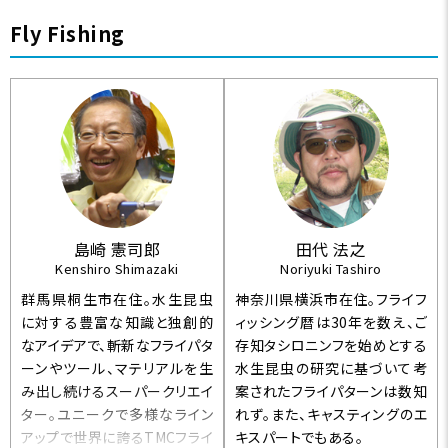
Fly Fishing
島崎 憲司郎
田代 法之
Kenshiro Shimazaki
Noriyuki Tashiro
群馬県桐生市在住。水生昆虫
神奈川県横浜市在住。フライフ
に対する豊富な知識と独創的
ィッシング暦は30年を数え、ご
なアイデアで、斬新なフライパタ
存知タシロニンフを始めとする
ーンやツール、マテリアルを生
水生昆虫の研究に基づいて考
み出し続けるスーパークリエイ
案されたフライパターンは数知
ター。ユニークで多様なライン
れず。また、キャスティングのエ
アップで世界に誇るTMCフライ
キスパートでもある。