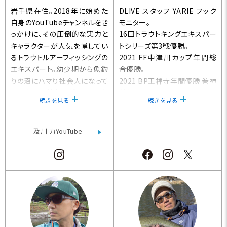
岩手県在住。2018年に始めた
DLIVE スタッフ YARIE フック
自身のYouTubeチャンネルをき
モニター。
っかけに、その圧倒的な実力と
16回トラウトキングエキスパー
キャラクターが人気を博してい
トシリーズ第3戦優勝。
るトラウトルアーフィッシングの
2021 FF中津川カップ年間総
エキスパート。幼少期から魚釣
合優勝。
りの沼にハマり社会人になって
2021 BP王禅寺年間優勝 巻神
からもその情熱は冷める事な
獲得。
続きを見る
続きを見る
く、釣りを第一優先とするため
2022 FF中津川カップ年間総
に退職。2023年に自身のブラン
合2連覇。
ド「REVTR」と「R3MANO」を立
2023須川FPファイナル戦 優
及川 力YouTube
ち上げ代表を務める。
勝。