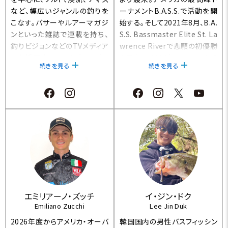
など、幅広いジャンルの釣りを
ーナメントB.A.S.S.で活動を開
こなす。バサーやルアーマガジ
始する。そして2021年8月、B.A.
ンといった雑誌で連載を持ち、
S.S. Bassmaster Elite St. La
釣りビジョンなどのTVメディア
wrence Riverで悲願の初優勝
でも活躍中。バスオブジャパン
を果たす。2024年には Lewis S
続きを見る
続きを見る
とJBのトーナメントに出場する
mith Lakeにて2度目のエリー
傍ら、フィッシングガイド業も行
ト優勝。国内では、Basser Alls
っている。
tar Classic 2023優勝。
エミリアーノ・ズッチ
イ・ジン・ドク
Emiliano Zucchi
Lee Jin Duk
2026年度からアメリカ・オーバ
韓国国内の男性バスフィッシン