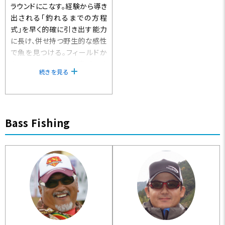
ラウンドにこなす。経験から導き
出される「釣れるまでの方程
式」を早く的確に引き出す能力
に長け、併せ持つ野生的な感性
で魚を見つける。フィールドか
らのフィードバックに裏づけさ
続きを見る
れた独創的なタイイングも秀
逸。
Bass Fishing