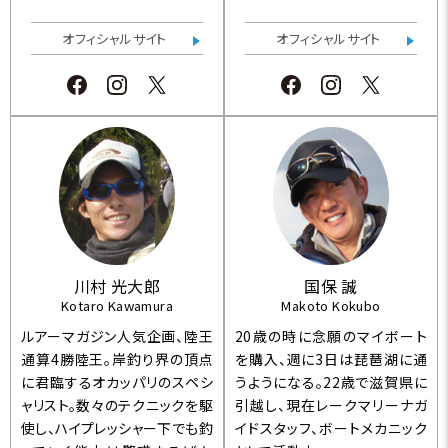
オフィシャルサイト
オフィシャルサイト
川村 光大郎
国保 誠
Kotaro Kawamura
Makoto Kokubo
ルアーマガジン人気企画、陸王
20歳の時に念願のマイボート
通算4勝陸王。岸釣り界の頂点
を購入、週に3日は琵琶湖に通
に君臨するオカッパリのスペシ
うようになる。22歳で滋賀県に
ャリスト。数々のテクニックを駆
引越し、現在レークマリーナガ
使し、ハイプレッシャー下でも釣
イドスタッフ、ボートメカニック