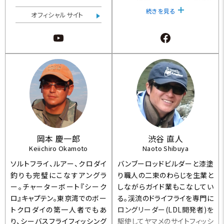
として活躍中。 日本の山岳渓流
続きを見る
から世界のブルーウォーターに
オフィシャルサイト
までフライフィッシングを押し広
げていくエネルギーのある釣り
人。
岡本 慶一郎
渋谷 直人
Keiichiro Okamoto
Naoto Shibuya
ソルトフライ、ルアー、クロダイ
バンブーロッドビルダーと漆塗
釣りも完璧にこなすアングラ
り職人の二束のわらじを生業と
ー。チャーターボート『シーク
しながらガイド業もこなしてい
ロ』キャプテン。東京湾でのボー
る。渓流のドライフライを専門に
トクロダイの第一人者でもあ
ロングリーダー(LDL開発者)を
り、シーバスフライフィッシング
駆使してヤマメのサイトフィッシ