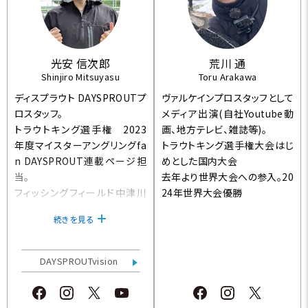
クルアー大会での優勝、入賞多
数。
2022年エリアトラウトメーカー
６社に所属するプロアングラー
光安 信次郎
荒川 通
の大会「ドリームマッチ」にて優
Shinjiro Mitsuyasu
Toru Arakawa
勝。
ディスプラウト DAYSPROUTプ
ヴァルケインプロスタッフとして
ロスタッフ。
メディア出演(自社Youtube動
トラウトキング選手権 2023
画、地方テレビ、雑誌等)。
年度マイスターアングリングfa
トラウトキング選手権大会はじ
n DAYSPROUT連載ページ担
めとした国内大会
当。
去年より世界大会への参入。20
フィッシングフィールド中津川
24年世界大会優勝
大会シリーズ戦2023年度総合
続きを見る
優勝「年間チャンピオン」。
DAYSPROUTvision