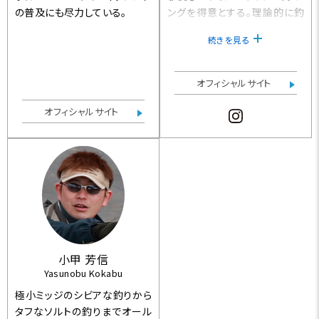
の普及にも尽力している。
ングを得意とする。理論的に釣
りを組み立て、実行に移すべく
続きを見る
年間120日ほど魚と格闘してい
る。各メディアで活躍中。
オフィシャルサイト
オフィシャルサイト
小甲 芳信
Yasunobu Kokabu
極小ミッジのシビアな釣りから
タフなソルトの釣りまでオール