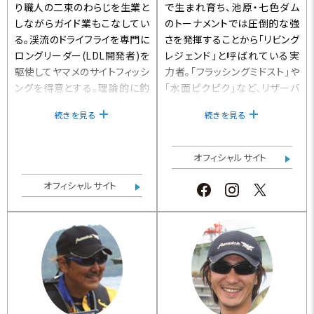
り職人の二束のわらじを生業と
で生まれ育ち、池原・七色ダム
しながらガイド業もこなしてい
のトーナメントでは圧倒的な強
る。渓流のドライフライを専門に
さを発揮することから「リビング
ロングリーダー(LDL開発者)を
レジェンド」と呼ばれている実
駆使してヤマメのサイトフィッシ
力者。「フラッシングミドスト」や
ングを得意とする。理論的に釣
「水面ピクピク」など、リザーバ
りを組み立て、実行に移すべく
ーの必釣テクニックを世に広め
続きを見る
続きを見る
年間120日ほど魚と格闘してい
た。フィッシングガイド業を行な
る。各メディアで活躍中。
う傍ら、2015年より地元の下北
山村村議会議員としても活動し
オフィシャルサイト
ている。
オフィシャルサイト