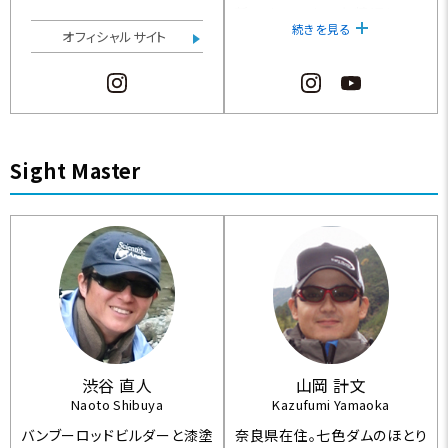
新テクニックにも精通してい
続きを見る
る。
オフィシャルサイト
2025 MLF ELITE Champion
ship [Lago Di Bilancino] 1
位
2026 MLF ELITE CHAMPION
Sight Master
SHIP [Lago di Pusiano] 1位
渋谷 直人
山岡 計文
Naoto Shibuya
Kazufumi Yamaoka
バンブーロッドビルダーと漆塗
奈良県在住。七色ダムのほとり