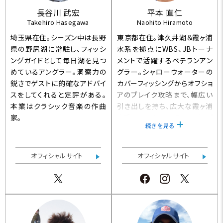
長谷川 武宏
平本 直仁
Takehiro Hasegawa
Naohito Hiramoto
埼玉県在住。シーズン中は長野
東京都在住。津久井湖＆霞ヶ浦
県の野尻湖に常駐し、フィッシ
水系を拠点にWBS、JBトーナ
ングガイドとして毎日湖を見つ
メントで活躍するベテランアン
めているアングラー。洞察力の
グラー。シャローウォーターの
鋭さでゲストに的確なアドバイ
カバーフィッシングからオフショ
スをしてくれると定評がある。
アのブレイク攻略まで、幅広い
本業はクラシック音楽の作曲
引き出しを持ち、広大な霞ヶ浦
家。
水系からマクロな視点でビッグ
続きを見る
バスを探し出す理論、テクニッ
クは秀逸。
オフィシャルサイト
オフィシャルサイト