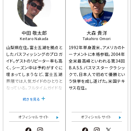
中田 敬太郎
大森 貴洋
Keitaro Nakada
Takahiro Omori
山梨県在住。富士五湖を拠点と
1992年単身渡米、アメリカのト
したバスフィッシングのプロガ
ーナメントに本格参戦。2004年
イド。ゲストのリピーター率も高
全米最高峰といわれる第34回
く、シーズン中は予約がすぐに
B.A.S.S.バスマスタークラシッ
埋まってしまうなど、富士五湖
クで、日本人で初めて優勝とい
界隈では人気ガイドのひとりと
う快挙を成し遂げた。米国テキ
なっている。フルタイムガイドな
サス在住。
らではの情報量やテクニックを
続きを見る
活かし、山中湖や河口湖のトー
ナメントでも活躍。
オフィシャルサイト
オフィシャルサイト