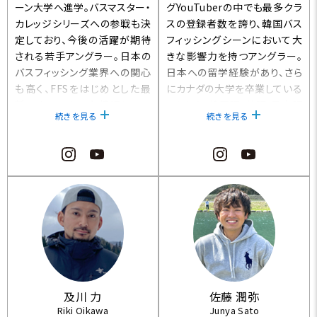
ーン大学へ進学。バスマスター・
グYouTuberの中でも最多クラ
カレッジシリーズへの参戦も決
スの登録者数を誇り、韓国バス
定しており、今後の活躍が期待
フィッシングシーンにおいて大
される若手アングラー。日本の
きな影響力を持つアングラー。
バスフィッシング業界への関心
日本への留学経験があり、さら
も高く、FFSをはじめとした最
にカナダの大学を卒業している
新テクニックにも精通してい
ことから、韓国語・英語・日本語
続きを見る
続きを見る
る。
の3ヶ国語を操る。H-1グランプ
リにも参戦しており、2025年度
2025 MLF ELITE Champion
の亀山湖戦では2位に入賞。U3
ship [Lago Di Bilancino] 1
0トーナメント津風呂湖戦への
位
出場をきっかけに、日本国内で
2026 MLF ELITE CHAMPION
の注目度もさらに高まってい
SHIP [Lago di Pusiano] 1位
る。
2025年度 H-1グランプリ亀山
湖戦 2位
及川 力
佐藤 潤弥
Riki Oikawa
Junya Sato