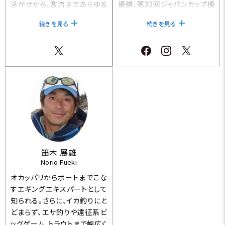
泳がせから、激流まであらゆる
優勝、第32回ジャパンカップ優
釣り方をこなすオールラウンダ
勝、2023M-1CUP優勝。「魚群」
続きを見る
続きを見る
ーとしてトーナメントで活躍。
代表。
笛木 展雄
Norio Fueki
オカッパリからボートまでこな
すエギングエキスパートとして
知られる。さらに、イカ釣りにと
どまらず、エサ釣りや遠征系ビ
ッグゲーム、トラウトまで幅広く