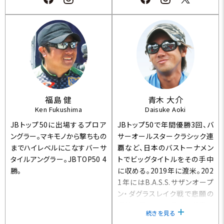
福島 健
青木 大介
Ken Fukushima
Daisuke Aoki
JBトップ50に出場するプロア
JBトップ50で年間優勝3回、バ
ングラー。マキモノから撃ちもの
サーオールスタークラシック連
までハイレベルにこなすバーサ
覇など、日本のバストーナメン
タイルアングラー。JBTOP50 4
トでビッグタイトルをその手中
勝。
に収める。2019年に渡米。202
1年にはB.A.S.S.サザンオープ
ン・ダグラスレイク戦で悲願の
優勝を果たした。日本を代表す
続きを見る
るバストーナメンター。