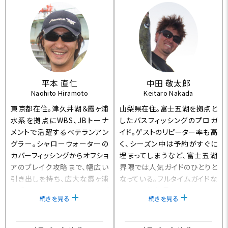
平本 直仁
中田 敬太郎
Naohito Hiramoto
Keitaro Nakada
東京都在住。津久井湖＆霞ヶ浦
山梨県在住。富士五湖を拠点と
水系を拠点にWBS、JBトーナ
したバスフィッシングのプロガ
メントで活躍するベテランアン
イド。ゲストのリピーター率も高
グラー。シャローウォーターの
く、シーズン中は予約がすぐに
カバーフィッシングからオフショ
埋まってしまうなど、富士五湖
アのブレイク攻略まで、幅広い
界隈では人気ガイドのひとりと
引き出しを持ち、広大な霞ヶ浦
なっている。フルタイムガイドな
水系からマクロな視点でビッグ
らではの情報量やテクニックを
続きを見る
続きを見る
バスを探し出す理論、テクニッ
活かし、山中湖や河口湖のトー
クは秀逸。
ナメントでも活躍。