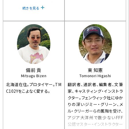
フックはすべて島崎氏の手によ
続きを見る
ってデザインされ、具現化され
ています
備前 貢
東 知憲
Mitsugu Bizen
Tomonori Higashi
北海道在住。プロタイヤー。TM
翻訳者、通訳者、編集者、文筆
C102Yをこよなく愛する。
家、キャスティング・インストラ
クター。フェンウィック社にゆか
りの深いジミー・グリーン、メ
ル・クリーガーらの薫陶を受け、
アジア大洋州で数少ないFFF
公認マスター・インストラクター