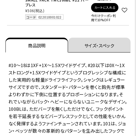
ブレス
カートに入れる
¥506
(税込)
今だけクーポン利
コード
022010001022
用で10%OFF
商品説明
サイズ・スペック
#10～18は1XF+1X～1.5Xワイドゲイプ、#20以下は0X～1X
ストロング+1.5Xワイドゲイプというプログレッシブな構成に
した実用的な軽量ドライフライフック。シャンクはレギュラー
サイズですので、スタンダード・パターンを巻くと鈎先が標準
よりわずかに下側に位置するプロポーションになります。そ
れでいながらバック・ヘビーにならないユニークなデザイン。
100BLは、ただバーブを無くしただけでなく、フックポイント
を若干延長するなどバーブレスフックとしての性能をいかん
なく発揮するようファインチューンされています。101は、ジョ
ン・ベッツが数々の革新的なパターンを生み出したフックで