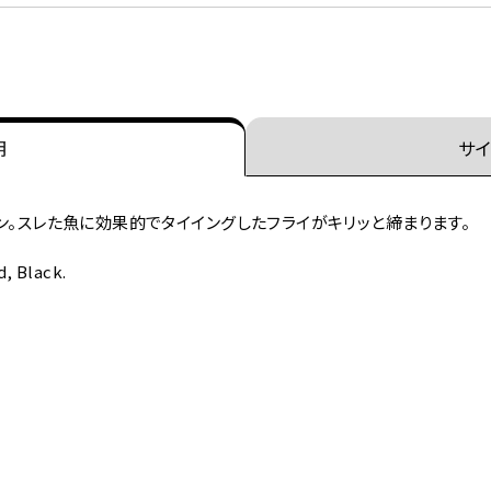
明
サイ
ョン。スレた魚に効果的でタイイングしたフライがキリッと締まります。
d, Black.