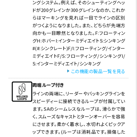
ングシステム。例えば、そのシューティングヘッ
ドが200グレインか300グレインなのか、これか
らはマーキングを見れば一目でラインの区別
がつくようになりました。また、どちらが先端方
向かも一目瞭然となりました。F:フローティン
グH:ホバーI:インターミディエイトS:シンキング
#(#:シンクレート)F/I:フローティング/インター
ミディエイトF/S:フローティング/シンキングI/
S:インターミディエイト/シンキング
この機能の製品一覧を見る
両端ループ付き
ラインの両端に、リーダーやバッキングラインを
スピーディーに接続できるループが付属してい
ます。SAのシームレスなループは、滑らかで強
く、スムーズなキャストとターンオーバーを容易
にさせます。柔かく着水し、水切れよくピックア
ップできます。(ループは消耗品です。損傷した