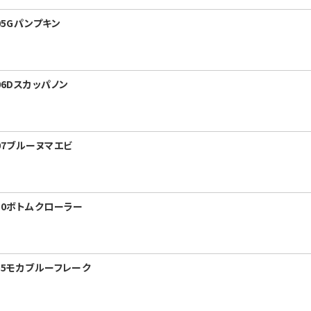
05Gパンプキン
06Dスカッパノン
07ブルーヌマエビ
-30ボトムクローラー
-55モカブルーフレーク