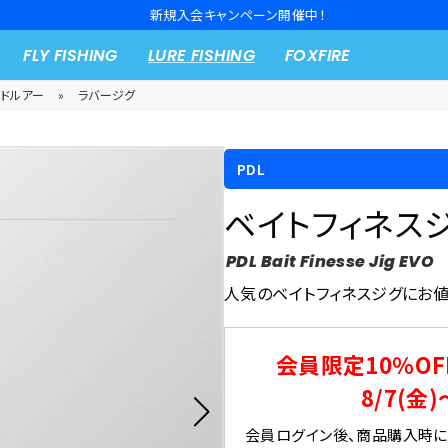
新規入会キャンペーン開催中！
FLY FISHING
LURE FISHING
FOXFIRE
ードルアー
»
ラバージグ
PDL
ベイトフィネスジ
PDL Bait Finesse Jig EVO
人気のベイトフィネスジグにお値
会員限定10％OF
8/7(金)
会員ログイン後、商品購入時にク