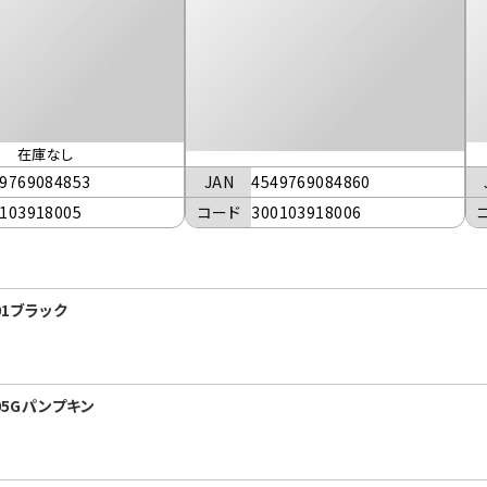
在庫なし
JAN
4549769084860
9769084853
コード
300103918006
103918005
01ブラック
05Gパンプキン