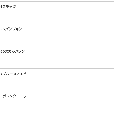
01ブラック
05Gパンプキン
06Dスカッパノン
07ブルーヌマエビ
-30ボトムクローラー