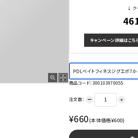
↓ ク
46
キャンペーン詳細はこち
PDLベイトフィネスジグエボ7.0
商品コード：300103970055
注文数：
ー
＋
¥660
(本体価格¥600)