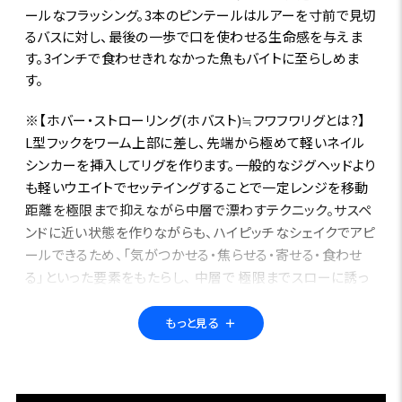
ールなフラッシング。3本のピンテールはルアーを寸前で見切
るバスに対し、最後の一歩で口を使わせる生命感を与えま
す。3インチで食わせきれなかった魚もバイトに至らしめま
す。
※【ホバー・ストローリング(ホバスト)≒フワフワリグとは?】
L型フックをワーム上部に差し、先端から極めて軽いネイル
シンカーを挿入してリグを作ります。一般的なジグヘッドより
も軽いウエイトでセッテイングすることで一定レンジを移動
距離を極限まで抑えながら中層で漂わすテクニック。サスペ
ンドに近い状態を作りながらも、ハイピッチなシェイクでアピ
ールできるため、「気がつかせる・焦らせる・寄せる・食わせ
る」といった要素をもたらし、 中層で 極限までスローに誘っ
て反応させるテクニックです。
もっと見る
＋
Length: 2.5 inch
7 count