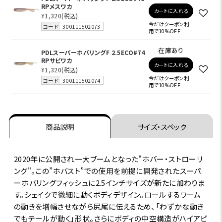
RPメスワカ
カートに入れる
¥1,320
(税込)
今だけクーポン利
コード
300111502073
用で10%OFF
在庫あり
PDLスーパーホバリングF 2.5ECO#74
RPサビワカ
カートに入れる
¥1,320
(税込)
今だけクーポン利
コード
300111502074
用で10%OFF
商品説明
サイズ・スペック
2020年に公開され一大ブームとなった"ホバー・ストローリ
ング"。この”ホバスト”での使用を前提に開発されたスーパ
ーホバリングフィッシュに2.5インチサイズが新たに加わりま
す。シェイクで微細に動くボディデザイン。ロールするワーム
の動きを増幅させながら尻尾に伝えるため、「わずかな動き
でもテールが動く」形状。さらにボディの中空構造がハイアピ