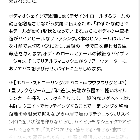
発されました。
ボディはシェイクで微細に動くデザイン! ロールするワームの
動きを増幅させながら尻尾に伝えるため、「わずかな動きで
もテールが動く」形状となっています。さらにボディの中空構
造がハイアピールなフラッシング。3本のピンテールはルアー
を寸前で見切るバスに対し、最後の一歩で口を使わせる生
命感を与えます。ボディのロールとテールの微細なバイブレ
ーション、そしてリアルフィニッシュがクリアーウォーターに
おいてバスを呼び寄せ、バイトに至らしめます。
※【ホバー・ストローリング(ホバスト)≒フワフワリグとは?】
L型フックをワーム上部に差し、先端から極めて軽いネイル
シンカーを挿入してリグを作ります。一般的なジグヘッドより
も軽いウエイトでセッテイングすることで一定レンジを移動
距離を極限まで抑えながら中層で漂わすテクニック。サスペ
ンドに近い状態を作りながらも、ハイピッチなシェイクでアピ
ールできるため、「気がつかせる・焦らせる・寄せる・食わせ
る」といった要素をもたらし、 中層で 極限までスローに誘っ