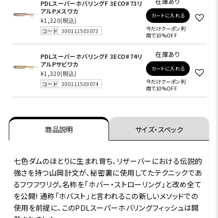
在庫あり
PDLスーパーホバリングF 3ECO#73リ
アルPメスワカ
カートに入れる
¥1,320
(税込)
今だけクーポン利
コード
300111503073
用で10%OFF
在庫あり
PDLスーパーホバリングF 3ECO#74リ
アルPサビワカ
カートに入れる
¥1,320
(税込)
今だけクーポン利
コード
300111503074
用で10%OFF
商品説明
サイズ・スペック
七色ダムのほとりに生まれ育ち、リザーバーにおける伝説的
強さを持つ山岡計文が、秘密裏に使用してたテクニックであ
るフワフワリグ。名称を「ホバー・ストローリング」と改め全て
を公開! 通称「ホバスト」と言われるこの新しいメソッドでの
使用を前提に、このPDLスーパーホバリングフィッシュは開