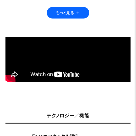
て反応させるテクニックです。
もっと見る
＋
Length: 3 inch
7 count
※リアルカラーは5本入り
テクノロジー／機能