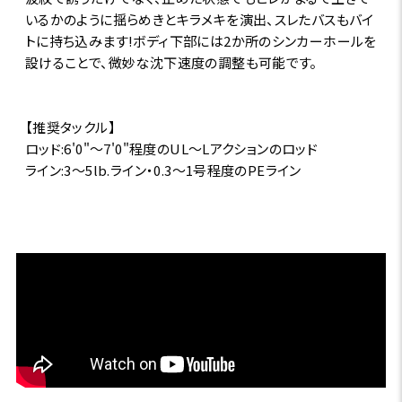
いるかのように揺らめきとキラメキを演出、スレたバスもバイ
トに持ち込みます!ボディ下部には2か所のシンカーホールを
設けることで、微妙な沈下速度の調整も可能です。
【推奨タックル】
ロッド:6'0"～7'0"程度のUL～Lアクションのロッド
ライン:3～5lb.ライン・0.3～1号程度のPEライン