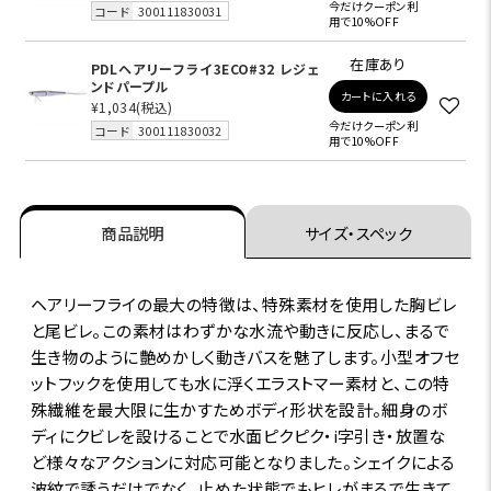
今だけクーポン利
コード
300111830031
用で10%OFF
在庫あり
PDLヘアリーフライ3ECO#32 レジェ
ンドパープル
カートに入れる
¥1,034
(税込)
今だけクーポン利
コード
300111830032
用で10%OFF
商品説明
サイズ・スペック
ヘアリーフライの最大の特徴は、特殊素材を使用した胸ビレ
と尾ビレ。この素材はわずかな水流や動きに反応し、まるで
生き物のように艶めかしく動きバスを魅了します。小型オフセ
ットフックを使用しても水に浮くエラストマー素材と、この特
殊繊維を最大限に生かすためボディ形状を設計。細身のボ
ディにクビレを設けることで水面ピクピク・i字引き・放置な
ど様々なアクションに対応可能となりました。シェイクによる
波紋で誘うだけでなく、止めた状態でもヒレがまるで生きて