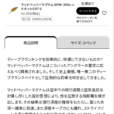
在庫あり
マッドペッパーマグナム MPM-296レッ
ドホットGDTG
カートに入れる
¥2,090
(税込)
今だけクーポン利
コード
300801100296
用で10%OFF
商品説明
サイズ・スペック
ディープクランキングを効果的に、快適にできないものか?
マッドペッパーマグナムはこういったアングラーの要求に応
えるべく開発されました。そして史上最強、唯一無二のディー
プクランクベイトとして圧倒的な釣果を叩き出してきました。
マッドペッパーマグナムは空中での飛行姿勢と空気抵抗を
計算し尽くした設計思想により、他を圧倒する飛距離を稼ぎ
出します。その結果は潜行深度の確保をもたらし、狙った水
深へ確実に到達。また深度キープ力にも優れ、ストライクゾ