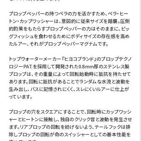
プロップペッパーの持つペラの力を活かすため、ペラ・ヒー
トン・カップワッシャーは、意図的に従来サイズを踏襲。圧倒
的釣果をもたらすプロップペッパーの力はそのままに、ビッ
グフィッシュを食わせるためにボディサイズの存在感を高め
たルアー、それがプロップペッパーマグナムです。
トップウォーターメーカー『ヒヨコブランド』のプロップテクノ
ロジーPAT.を採用して開発された0.8mm厚のステンレス製
プロップは、その重量によって回転始動時に抵抗を持たせて
あります。回転に抵抗があることでランダムな水流と波動を
生み出し、バスに記憶されにくく、スレにくいルアーに仕上が
っています。
プロップの穴をスクエアにすることで、回転時にカップワッシ
ャーとヒートンに接触し、独自のクリック音と波動を発生させ
ます。リアプロップの回転を妨げないよう、テールフックは排
除しプロップの回転が命のスイッシャーとしての基本性能を