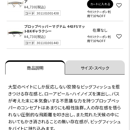
ア
カートに入れる
¥4,730
(税込)
今だけクーポン利
コード
301101001438
用で10%OFF
プロップペッパーマグナム 443FSマッ
在庫なし
トBKギャラクシー
¥4,730
(税込)
今だけクーポン利
用で10%OFF
コード
301101001443
商品説明
サイズ・スペック
大型のベイトにしか反応しない狡猾なビッグフィッシュを惹
きつける存在感と、ローアピール・ハイノイズを演出し、バス
が考えた末に本気食いする不思議な力を持つプロップペッ
パーのコンセプトはあまりにも相性抜群。人の存在感を悟ら
れない圧倒的な飛距離を叩き出し、また荒れた天候の中に
おいてもかき消されることの無い存在感が、ビッグフィッシュ
をバイトに持ち込みます。