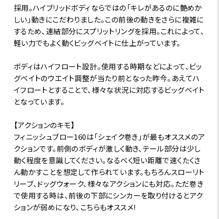
採用。ハイブリッドボディならではの「キレがあるのに艶めか
しい」動きにこだわりました。この前後の動きをさらに複雑に
するため、連結部分にスプリットリングを採用。これによって、
軽い力でもよく動くビッグベイトに仕上がっています。
ボディはハイフロート設計。使用する時期などによって、ビッ
グベイトのウエイト調整が当たり前となった昨今。あえてハ
イフロートとすることで、様々な状況に対応するビッグベイト
となっています。
【アクションのキモ】
フィニッシュブロー160は「シェイク巻き」が最もオススメのア
クションです。前側のボディが激しく動き、テール部分は少し
動く程度を意識してください。なるべく短い距離で速くたくさ
ん動かすことを想定して作られています。もちろんスローリト
リーブ、ドッグウォーク、様々なアクションにも対応。ただ巻き
で使用する時は、前後の下部にシンカーを取り付けるとアク
ションが弱めになり、こちらもオススメ!