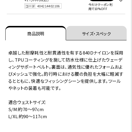
今だけクーポン利
コード
404214402106
用で10%OFF
商品説明
サイズ・スペック
卓越した耐摩耗性と耐貫通性を有する840Dナイロンを採用
し、TPUコーティングを施して防水仕様に仕上げたウェーデ
ィングサポートベルト。裏面は、通気性に優れたフォームおよ
びメッシュで強化。釣行時における腰の負担を大幅に軽減す
るとともに、快適なフィッシングシーンを提供します。ツール
やネットの装着も可能です。
適合ウェストサイズ:
S/M:約70～97cm
L/XL:約90～117cm