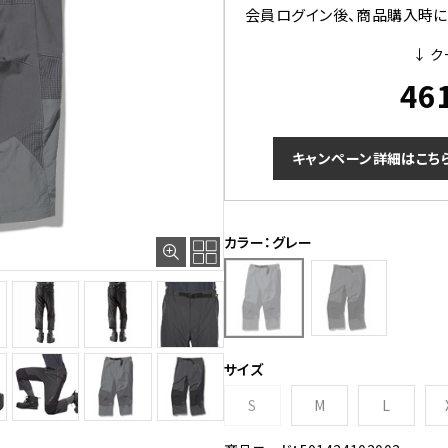
会員ログイン後、商品購入時にク
↓ ク
46
キャンペーン詳細はこち
カラー：グレー
サイズ
S
M
L