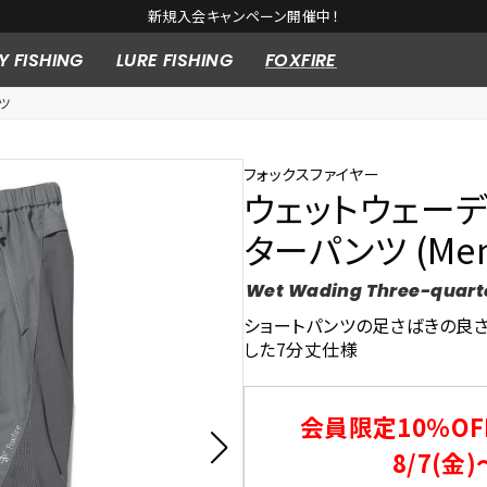
新規入会キャンペーン開催中！
Y FISHING
LURE FISHING
FOXFIRE
ツ
フォックスファイヤー
ウェットウェー
ターパンツ (Men
Wet Wading Three-quart
ショートパンツの足さばきの良
した7分丈仕様
会員限定10％OF
8/7(金)