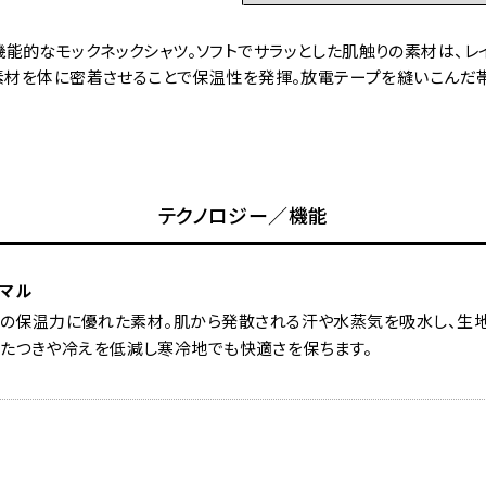
能的なモックネックシャツ。ソフトでサラッとした肌触りの素材は、レ
の素材を体に密着させることで保温性を発揮。放電テープを縫いこんだ
テクノロジー／機能
ーマル
用の保温力に優れた素材。肌から発散される汗や水蒸気を吸水し、生地
べたつきや冷えを低減し寒冷地でも快適さを保ちます。