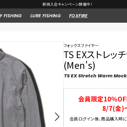
新規入会キャンペーン開催中！
Y FISHING
LURE FISHING
FOXFIRE
フォックスファイヤー
TS EXストレッ
(Men's)
TS EX Stretch Warm Mock
会員限定10％OF
8/7(金)
会員ログイン後、商品購入時にク