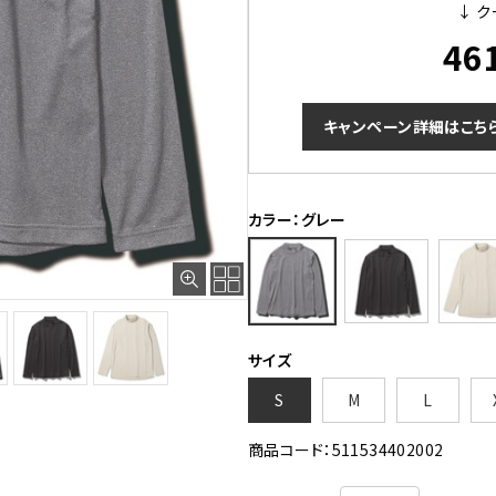
↓ ク
46
キャンペーン詳細はこち
カラー：グレー
サイズ
S
M
L
商品コード：511534402002