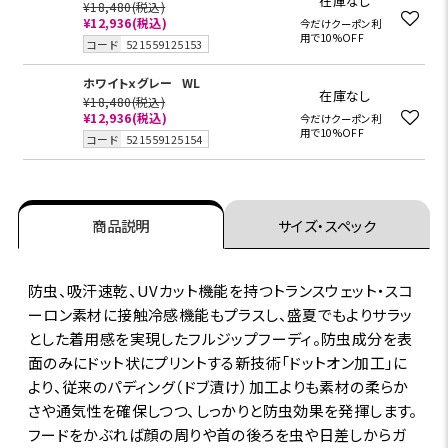
在庫なし
¥18,480
(税込)
¥12,936
(税込)
今だけクーポン利
用で10%OFF
コード
521559125153
ホワイトｘグレー
WL
在庫なし
¥18,480
(税込)
¥12,936
(税込)
今だけクーポン利
用で10%OFF
コード
521559125154
商品説明
サイズ・スペック
防虫、吸汗速乾、UVカット機能を持つトランスウェット・スコ
ーロン素材に接触冷感機能もプラスし、盛夏でもよりサラッ
とした着用感を実現したフルジップフーディ。防虫成分を表
面のみにドット状にプリントする新技術「ドットオン加工」に
より、従来のパディング（ドブ漬け）加工よりも素材の柔らか
さや通気性を確保しつつ、しっかりと防虫効果を発揮します。
フードをかぶれば顔の周りや首の後ろを虫や日差しからガ