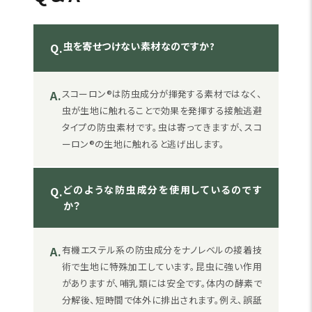
虫を寄せつけない素材なのですか?
Q.
A.
スコーロン®は防虫成分が揮発する素材ではなく、
虫が生地に触れることで効果を発揮する接触逃避
タイプの防虫素材です。虫は寄ってきますが、スコ
ーロン®の生地に触れると逃げ出します。
どのような防虫成分を使用しているのです
Q.
か？
A.
有機エステル系の防虫成分をナノレベルの接着技
術で生地に特殊加工しています。昆虫に強い作用
がありますが、哺乳類には安全です。体内の酵素で
分解後、短時間で体外に排出されます。例え、誤舐