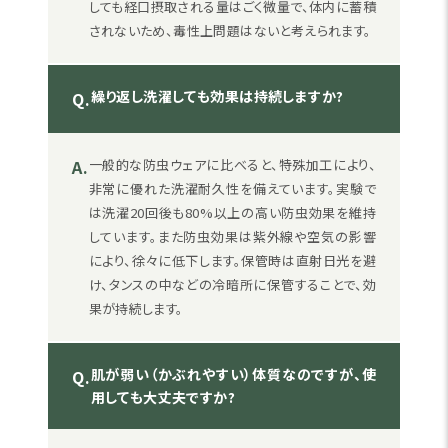
しても経口摂取される量はごく微量で、体内に蓄積
されないため、毒性上問題はないと考えられます。
繰り返し洗濯しても効果は持続しますか?
Q.
A.
一般的な防虫ウェアに比べると、特殊加工により、
非常に優れた洗濯耐久性を備えています。実験で
は洗濯20回後も80%以上の高い防虫効果を維持
しています。また防虫効果は紫外線や空気の影響
により、徐々に低下します。保管時は直射日光を避
け、タンスの中などの冷暗所に保管することで、効
果が持続します。
肌が弱い（かぶれやすい）体質なのですが、使
Q.
用しても大丈夫ですか?