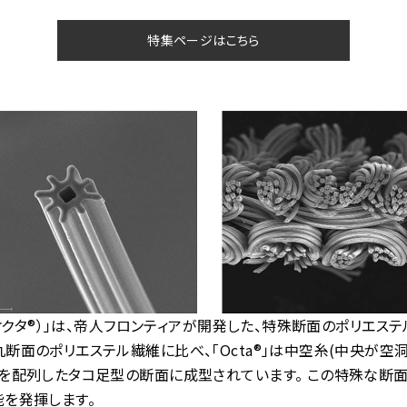
特集ページはこちら
®（オクタ®）」は、帝人フロンティアが開発した、特殊断面のポリエステ
断面のポリエステル繊維に比べ、「Octa®」は中空糸(中央が空洞
を配列したタコ足型の断面に成型されています。 この特殊な断
を発揮します。