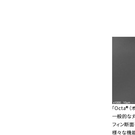
「Octa
一般的な丸
フィン断面
様々な機能