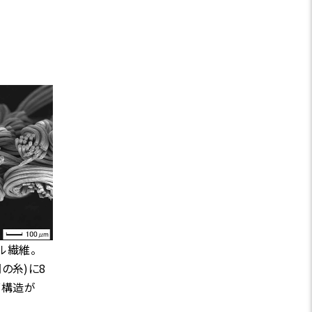
ル繊維。
の糸)に8
面構造が