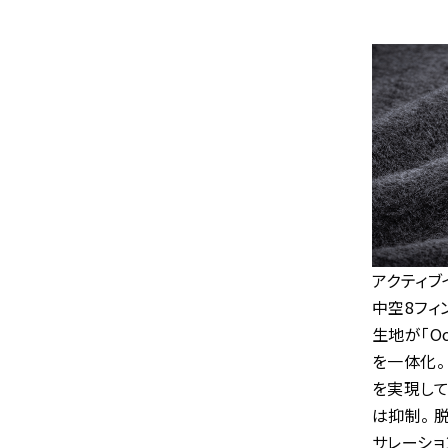
アクティブイ
中空8フィ
生地が「O
を一体化。
を実現して
は抑制。 
サレーショ