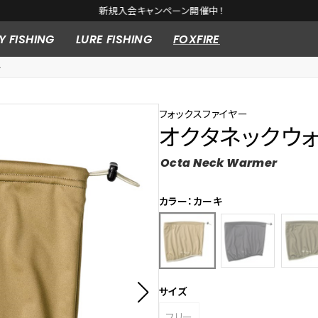
新規入会キャンペーン開催中！
Y FISHING
LURE FISHING
FOXFIRE
ー
フォックスファイヤー
オクタネックウ
Octa Neck Warmer
カラー：カーキ
サイズ
フリー