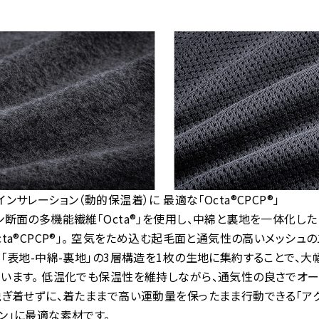
ンサレーション（動的保温着）に 最適な「Octa®CPCP®」
ン断面の多機能繊維「Octa®」を使用し、中綿と裏地を一体化した
cta®CPCP®」。 空気をため込む起毛面と通気性の高いメッシュ
 「表地-中綿-裏地」の3層構造を1枚の生地に集約することで、
います。 低温化でも保温性を維持しながら、通気性の良さでオ
脱ぎ着せずに、着たままで高い運動量を保ったまま行動できる「ア
ン」に最適な素材です。