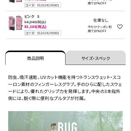
用で10%OFF
コード
552024209801
ピンク
S
在庫なし
¥4,840
(税込)
¥3,388
(税込)
今だけクーポン利
用で10%OFF
コード
552024209802
商品説明
サイズ・スペック
防虫、吸汗速乾、UVカット機能を持つトランスウェット・スコ
ーロン素材のフィンガーレスグラブ。手のひらに配したスウェ
ードにより、優れたグリップ力を発揮します。中央の3本指外
側には、脱ぐ際に便利なプルタブが付属。