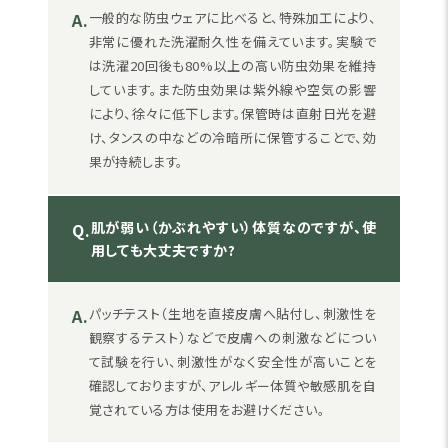
A.
一般的な防虫ウェアに比べると、特殊加工により、
非常に優れた洗濯耐久性を備えています。実験で
は洗濯20回後も80%以上の高い防虫効果を維持
しています。また防虫効果は紫外線や空気の影響
により、徐々に低下します。保管時は直射日光を避
け、タンスの中などの冷暗所に保管することで、効
果が持続します。
肌が弱い（かぶれやすい）体質なのですが、使
Q.
用しても大丈夫ですか?
A.
パッチテスト（生地を直接皮膚へ貼付し、刺激性を
観察するテスト）などで皮膚への刺激などについ
て試験を行い、刺激性がなく安全性が高いことを
確認しておりますが、アレルギー体質や敏感肌を自
覚されている方は使用をお避けください。