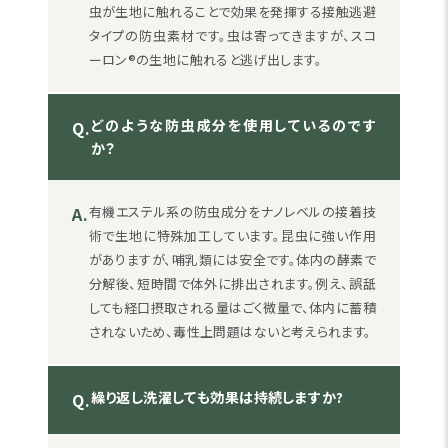
虫が生地に触れることで効果を発揮する接触逃避
タイプの防虫素材です。虫は寄ってきますが、スコ
ーロン®の生地に触れると逃げ出します。
どのような防虫成分を使用しているのです
Q.
か？
A.
有機エステル系の防虫成分をナノレベルの接着技
術で生地に特殊加工しています。昆虫に強い作用
がありますが、哺乳類には安全です。体内の酵素で
分解後、短時間で体外に排出されます。例え、誤舐
しても経口摂取される量はごく微量で、体内に蓄積
されないため、毒性上問題はないと考えられます。
繰り返し洗濯しても効果は持続しますか?
Q.