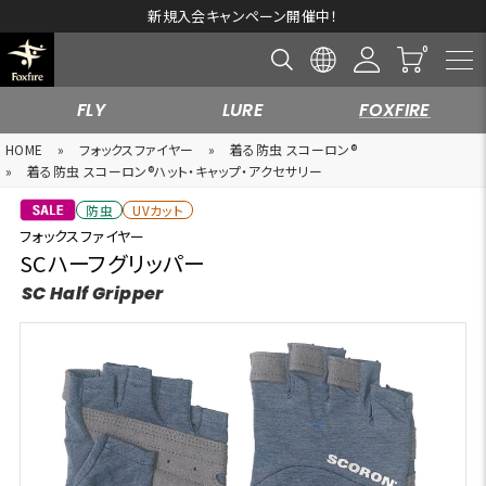
新規入会キャンペーン開催中！
FLY
LURE
FOXFIRE
HOME
»
フォックスファイヤー
»
着る防虫 スコーロン®
»
着る防虫 スコーロン®ハット・キャップ・アクセサリー
防虫
UVカット
フォックスファイヤー
SCハーフグリッパー
SC Half Gripper