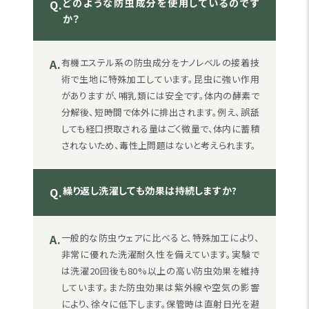
どのような防虫成分を使用しているのです
Q.
か？
A.
有機エステル系の防虫成分をナノレベルの接着技
術で生地に特殊加工しています。昆虫に強い作用
がありますが、哺乳類には安全です。体内の酵素で
分解後、短時間で体外に排出されます。例え、誤舐
しても経口摂取される量はごく微量で、体内に蓄積
されないため、毒性上問題はないと考えられます。
繰り返し洗濯しても効果は持続しますか?
Q.
A.
一般的な防虫ウェアに比べると、特殊加工により、
非常に優れた洗濯耐久性を備えています。実験で
は洗濯20回後も80%以上の高い防虫効果を維持
しています。また防虫効果は紫外線や空気の影響
により、徐々に低下します。保管時は直射日光を避