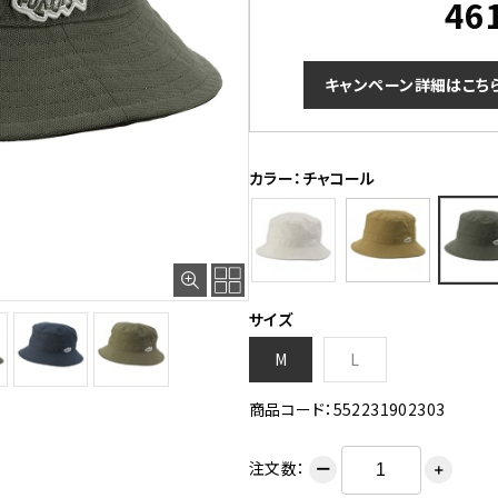
46
キャンペーン詳細はこち
カラー：チャコール
サイズ
M
L
商品コード：552231902303
注文数：
ー
＋