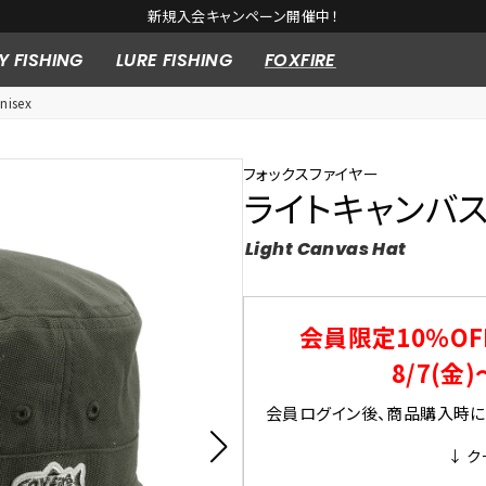
新規入会キャンペーン開催中！
Y FISHING
LURE FISHING
FOXFIRE
isex
フォックスファイヤー
ライトキャンバ
Light Canvas Hat
会員限定10％OF
8/7(金)
会員ログイン後、商品購入時にク
↓ ク