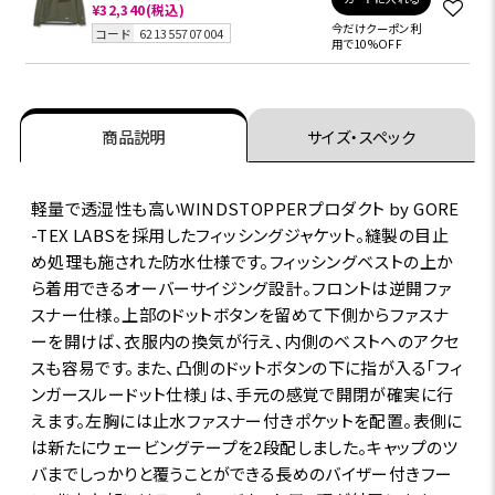
¥32,340
(税込)
今だけクーポン利
コード
621355707004
用で10%OFF
商品説明
サイズ・スペック
軽量で透湿性も高いWINDSTOPPERプロダクト by GORE
-TEX LABSを採用したフィッシングジャケット。縫製の目止
め処理も施された防水仕様です。フィッシングベストの上か
ら着用できるオーバーサイジング設計。フロントは逆開ファ
スナー仕様。上部のドットボタンを留めて下側からファスナ
ーを開けば、衣服内の換気が行え、内側のベストへのアクセ
スも容易です。また、凸側のドットボタンの下に指が入る｢フィ
ンガースルードット仕様｣は、手元の感覚で開閉が確実に行
えます。左胸には止水ファスナー付きポケットを配置。表側に
は新たにウェービングテープを2段配しました。キャップのツ
バまでしっかりと覆うことができる長めのバイザー付きフー