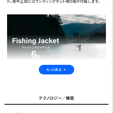
ド。背中上部にはランディングネット用D環が付属します。
もっと見る
＋
【Foxfire Fishing Jacket】
様々な天候から身を守り、釣果を支えるプロテクション
ギア。
テクノロジー／機能