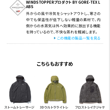
詳細はこちら
WINDSTOPPERプロダクト BY GORE-TEX L
ABS
外からの風や冷気をシャットアウトし、寒さの
中でも保温性が低下しない軽量の素材で、内
側からの水蒸気は外へ効果的に放出する機能
を持っているので、不快な蒸れを軽減します。
この機能の製品一覧を見る
こちらもおすすめ
ストームトレーサージ
3Dウルトラライトレ
フロストレイクジャケ