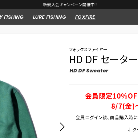
新規入会キャンペーン開催中！
Y FISHING
LURE FISHING
FOXFIRE
フォックスファイヤー
HD DF セーター 
HD DF Sweater
会員限定10％OF
8/7(金)
会員ログイン後、商品購入時にク
↓ ク