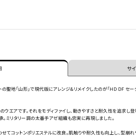
明
サイ
ニットの聖地「山形」で現代版にアレンジ&リメイクしたのが「HD DF セーター
。
のウエアです。それをモディファイし、動きやすさと耐久性を追求し登場
を継承。ミリタリー調の太番手アゼ組織も忠実に再現しました。
わせてコットンポリエステルに改良。肌触りや耐久性も向上し、型崩れ