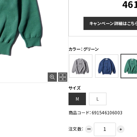
46
キャンペーン詳細はこち
カラー：グリーン
グレー
サイズ
M
L
商品コード：691546106003
注文数：
ー
＋