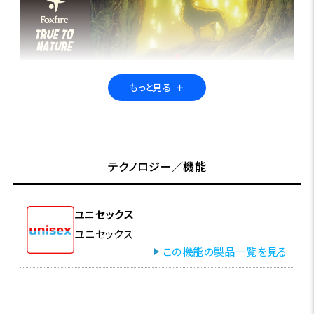
もっと見る
＋
もののけ姫 × Foxfire
2023年の『となりのトトロ』から始まったFoxfire×スタジオジブリコ
レクションの第三弾として、『もののけ姫』とのコラボレーションが実
テクノロジー／機能
現しました。人間と自然の二面性や両者の関係性を描いた本作は、世
代や国境を超えて多くの人を魅了しています。その作品世界をイメー
ジしてつくられたアウトドア仕様でありながらも、タウンユースとして
ユニセックス
も楽しめる全12アイテムをラインアップしました。
ユニセックス
この機能の製品一覧を見る
特集ページはこちら