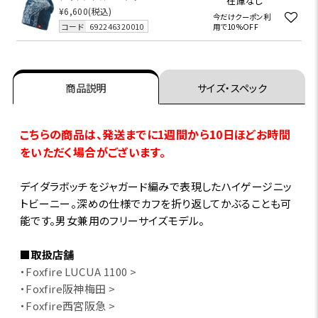
在庫なし
¥6,600
(税込)
今だけクーポン利
コード
692246320010
用で10%OFF
商品説明
サイズ・スペック
こちらの商品は、発送までに1週間から10日ほどお時間
をいただく場合がございます。
デイダラボッチをジャガード編みで表現したハイゲージニッ
トビーニー。深めの仕様でカフを折り返してかぶることも可
能です。男女兼用のフリーサイズモデル。
■取扱店舗
・Foxfire LUCUA 1100 >
・Foxfire阪神梅田 >
・Foxfire西宮阪急 >