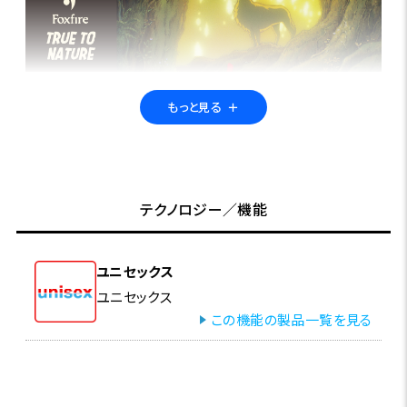
もっと見る
＋
もののけ姫 × Foxfire
2023年の『となりのトトロ』から始まったFoxfire×スタジオジブリコ
レクションの第三弾として、『もののけ姫』とのコラボレーションが実
テクノロジー／機能
現しました。人間と自然の二面性や両者の関係性を描いた本作は、世
代や国境を超えて多くの人を魅了しています。その作品世界をイメー
ジしてつくられたアウトドア仕様でありながらも、タウンユースとして
ユニセックス
も楽しめる全12アイテムをラインアップしました。
ユニセックス
この機能の製品一覧を見る
特集ページはこちら