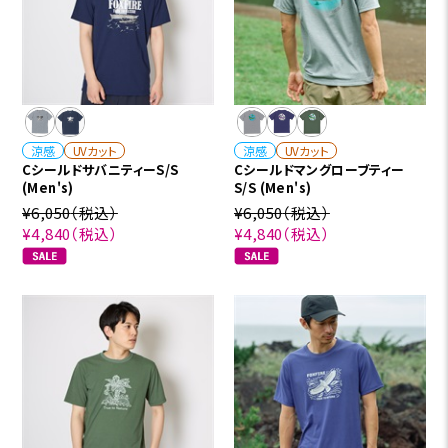
涼感
UVカット
涼感
UVカット
CシールドサバニティーS/S
Cシールドマングローブティー
(Men's)
S/S (Men's)
¥6,050
（税込）
¥6,050
（税込）
¥4,840
（税込）
¥4,840
（税込）