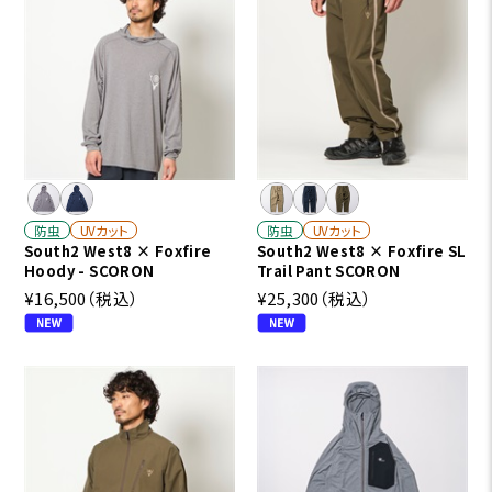
防虫
UVカット
防虫
UVカット
South2 West8 × Foxfire
South2 West8 × Foxfire SL
Hoody - SCORON
Trail Pant SCORON
¥16,500
（税込）
¥25,300
（税込）