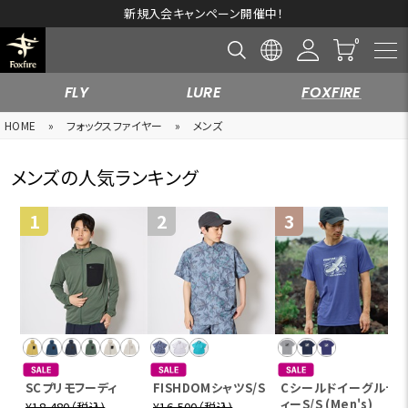
新規入会キャンペーン開催中！
FLY
LURE
FOXFIRE
HOME
»
フォックスファイヤー
»
メンズ
メンズの人気ランキング
SCプリモフーディ
FISHDOMシャツS/S
Cシールドイーグルテ
ィーS/S (Men's)
¥18,480（税込)
¥16,500（税込)