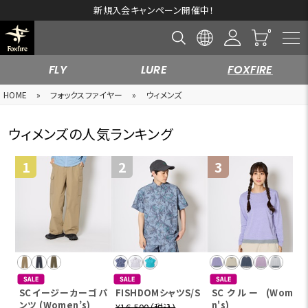
新規入会キャンペーン開催中！
FLY
LURE
FOXFIRE
HOME
»
フォックスファイヤー
»
ウィメンズ
ウィメンズの人気ランキング
SCイージーカーゴパ
FISHDOMシャツS/S
SCクルー (Wome
ンツ (Women’s)
n's)
¥16,500（税込)