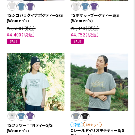
TSシロハラクイナポケティーS/S
TSポケットブーケティーS/S
(Women’s)
(Women’s)
¥5,500
（税込）
¥5,940
（税込）
¥4,400
（税込）
¥4,752
（税込）
涼感
UVカット
TSフラワーTTNティーS/S
CシールドイリオモテティーS/S
(Women’s)