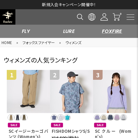
新規入会キャンペーン開催中！
FLY
LURE
FOXFIRE
HOME
»
フォックスファイヤー
»
ウィメンズ
ウィメンズの人気ランキング
SCイージーカーゴパ
FISHDOMシャツS/S
SCクルー (Wome
ンツ (Women’s)
n's)
¥16,500（税込)