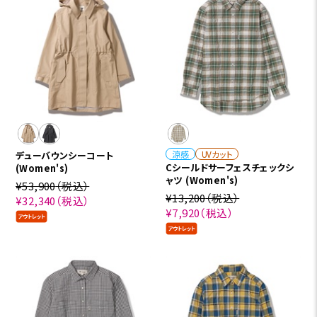
涼感
UVカット
デューバウンシーコート
Cシールドサーフェスチェックシ
(Women's)
ャツ (Women's)
¥53,900
（税込）
¥13,200
（税込）
¥32,340
（税込）
¥7,920
（税込）