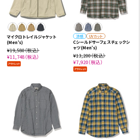
涼感
UVカット
マイクロトレイルジャケット
Cシールドサーフェスチェックシ
(Men's)
ャツ(Men's)
¥19,580
（税込）
¥13,200
（税込）
¥11,748
（税込）
¥7,920
（税込）