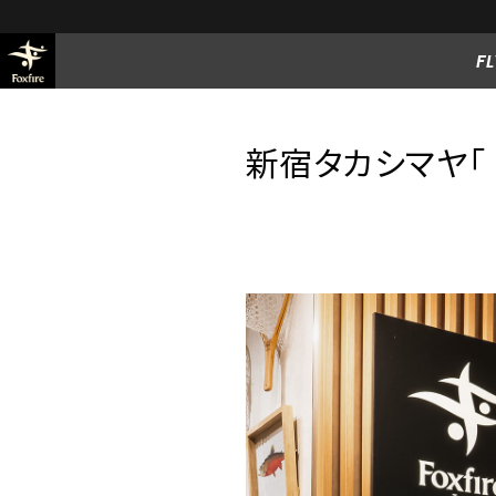
FL
新宿タカシマヤ「 F