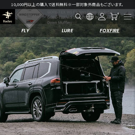
【Foxfire 2026 Spring & Summer SALE開催中！ 】
FLY
LURE
FOXFIRE