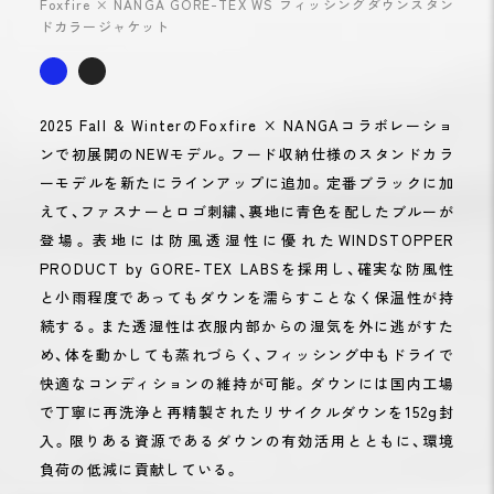
Foxfire × NANGA GORE-TEX WS フィッシングダウンスタン
ドカラージャケット
2025 Fall & WinterのFoxfire × NANGAコラボレーショ
ンで初展開のNEWモデル。フード収納仕様のスタンドカラ
ーモデルを新たにラインアップに追加。定番ブラックに加
えて、ファスナーとロゴ刺繍、裏地に青色を配したブルーが
登場。表地には防風透湿性に優れたWINDSTOPPER
PRODUCT by GORE-TEX LABSを採用し、確実な防風性
と小雨程度であってもダウンを濡らすことなく保温性が持
続する。また透湿性は衣服内部からの湿気を外に逃がすた
め、体を動かしても蒸れづらく、フィッシング中もドライで
快適なコンディションの維持が可能。ダウンには国内工場
で丁寧に再洗浄と再精製されたリサイクルダウンを152g封
入。限りある資源であるダウンの有効活用とともに、環境
負荷の低減に貢献している。