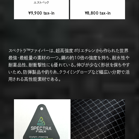
エストパック
￥9,900 tax-in
￥8,800 tax-in
スペクトラ™ファイバーは、超高強度ポリエチレンから作られた世界
最強・最軽量の素材の一つ。鋼の約10倍の強度を持ち、耐水性や
耐薬品性、耐衝撃性にも優れている。伸びが少なく形状を保ちやす
いため、防弾製品や釣り糸、クライミングロープなど幅広い分野で活
用される高性能素材である。