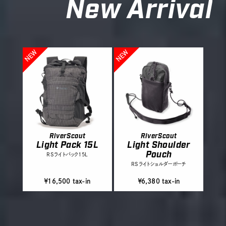
New Arrival
RiverScout
RiverScout
Light Pack 15L
Light Shoulder
Pouch
RSライトパック15L
RSライトショルダーポーチ
￥16,500 tax-in
￥6,380 tax-in