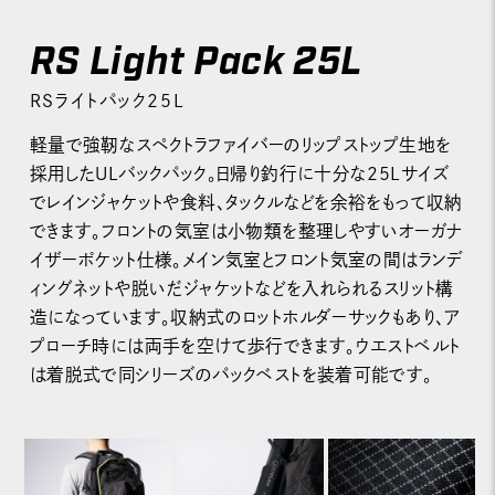
RS Light Pack 25L
RSライトパック25L
軽量で強靭なスペクトラファイバーのリップストップ生地を
採用したULバックパック。日帰り釣行に十分な25Lサイズ
でレインジャケットや食料、タックルなどを余裕をもって収納
できます。フロントの気室は小物類を整理しやすいオーガナ
イザーポケット仕様。メイン気室とフロント気室の間はランデ
ィングネットや脱いだジャケットなどを入れられるスリット構
造になっています。収納式のロットホルダーサックもあり、ア
プローチ時には両手を空けて歩行できます。ウエストベルト
は着脱式で同シリーズのパックベストを装着可能です。