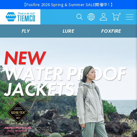
【Foxfire 2026 Spring & Summer SALE開催中！ 】
FLY
LURE
FOXFIRE