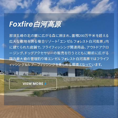
Foxfire白河高原
那須五峰の北の麓に広がる森に囲まれ、面積200万平米を超える
広大な敷地を誇る複合リゾート「エンゼルフォレスト白河高原」内
に建てられた店舗で、フライフィッシング関連用品、アウトドアクロ
ージング、ドッグアクセサリーの販売を行うとともに眼前に広がる
国内最大級の管理釣り場エンゼルフォレスト白河高原ではフライフ
ィッシング＆ルアーフィッシングを楽しめる環境となっています。
VIEW MORE