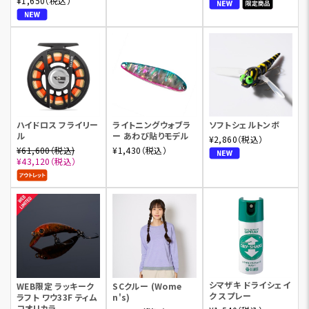
¥1,650（税込）
ハイドロス フライリー
ライトニングウォブラ
ソフトシェルトンボ
ル
ー あわび貼りモデル
¥2,860（税込）
¥61,600（税込)
¥1,430（税込）
¥43,120（税込）
シマザキ ドライシェイ
WEB限定 ラッキーク
SCクルー (Wome
ク スプレー
ラフト ワウ33F ティム
n's)
コオリカラ